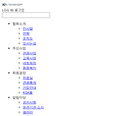
LOG IN
로그인
협회소개
인사말
연혁
조직도
오시는길
주요사업
관광사업
교육사업
네트워킹
회원복지
회원광장
자료실
관광통계
가입안내
KGA몰
알림마당
공지사항
유관기관 소식
갤러리